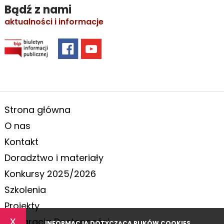
Bądź z nami
aktualności i informacje
Strona główna
O nas
Kontakt
Doradztwo i materiały
Konkursy 2025/2026
Szkolenia
Projekty
x
Deklaracja Dostępności
INFORMACJA DOTYCZĄCA PLIKÓW COOKIES