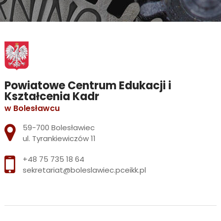
Powiatowe Centrum Edukacji i
Kształcenia Kadr
w Bolesławcu
Adres pocztowy:
59-700 Bolesławiec
ul. Tyrankiewiczów 11
+48 75 735 18 64
sekretariat@boleslawiec.pceikk.pl