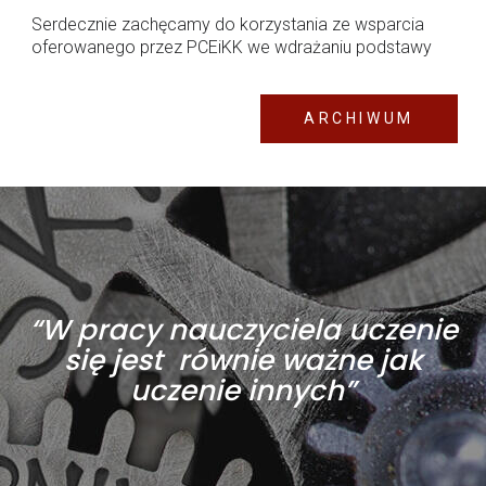
Serdecznie zachęcamy do korzystania ze wsparcia
oferowanego przez PCEiKK we wdrażaniu podstawy
progr...
ARCHIWUM
“W pracy nauczyciela uczenie
się jest równie ważne jak
uczenie innych”