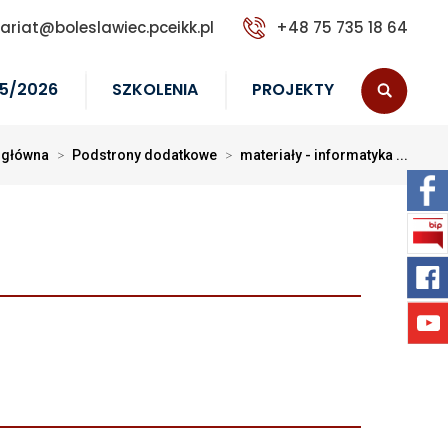
tariat@boleslawiec.pceikk.pl
+48 75 735 18 64
5/2026
SZKOLENIA
PROJEKTY
 główna
>
Podstrony dodatkowe
>
materiały - informatyka ...