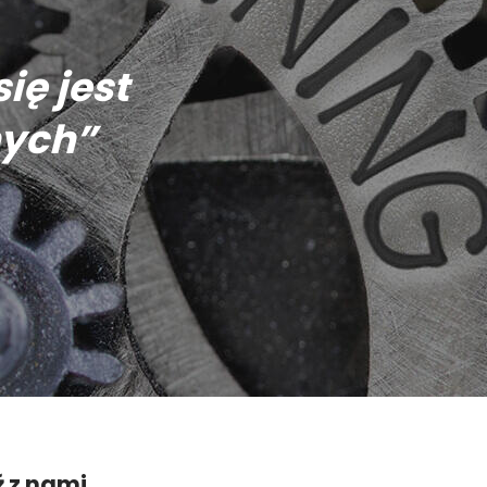
ię jest
nych”
 z nami