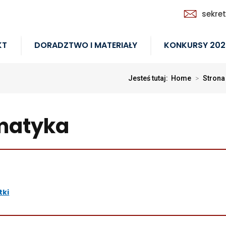
sekre
KT
DORADZTWO I MATERIAŁY
KONKURSY 202
Jesteś tutaj:
Home
>
Strona
rmatyka
tki