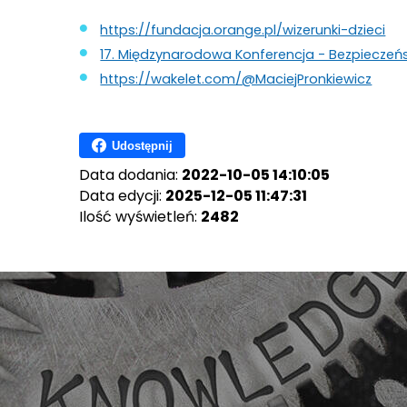
https://fundacja.orange.pl/wizerunki-dzieci
17. Międzynarodowa Konferencja - Bezpieczeńst
https://wakelet.com/@MaciejPronkiewicz
Udostępnij
Data dodania:
2022-10-05 14:10:05
Data edycji:
2025-12-05 11:47:31
Ilość wyświetleń:
2482