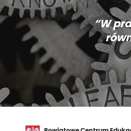
“W pra
równ
Powiatowe Centrum Edukacj