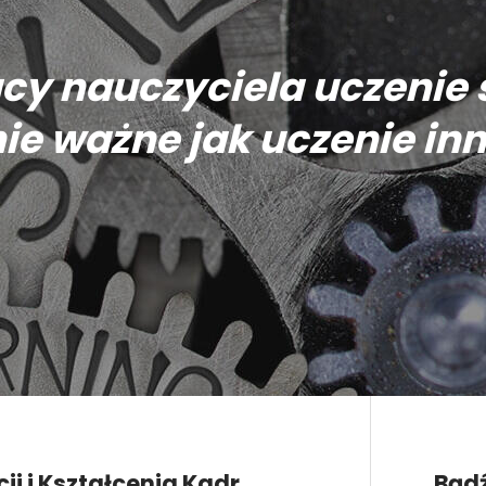
cy nauczyciela uczenie s
ie ważne jak uczenie in
i i Kształcenia Kadr
Bądź