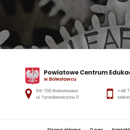
Powiatowe Centrum Edukacj
w Bolesławcu
Adres pocztowy:
59-700 Bolesławiec
+48 7
ul. Tyrankiewiczów 11
sekre
Strona główna
O nas
Kontakt