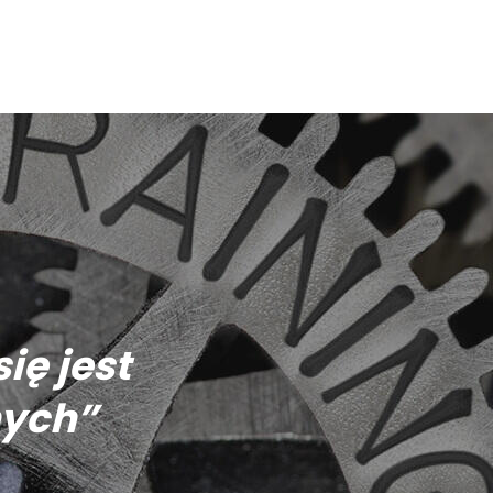
ię jest
nych”