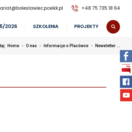
tariat@boleslawiec.pceikk.pl
+48 75 735 18 64
5/2026
SZKOLENIA
PROJEKTY
taj:
Home
>
O nas
>
Informacje o Placówce
>
Neweletter ...