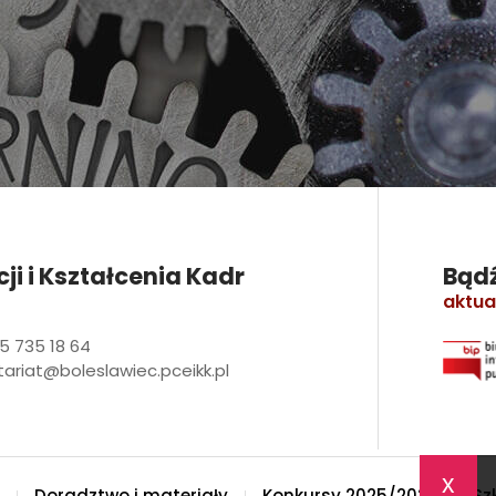
i i Kształcenia Kadr
Bądź
aktua
5 735 18 64
tariat@boleslawiec.pceikk.pl
x
Doradztwo i materiały
Konkursy 2025/2026
Sz