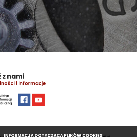
 z nami
lności i informacje
INFORMACJA DOTYCZĄCA PLIKÓW COOKIES
kolenia
Projekty
Deklaracja Dostępności