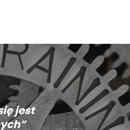
ię jest
nych”