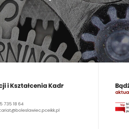
i i Kształcenia Kadr
Bądź
aktua
5 735 18 64
tariat@boleslawiec.pceikk.pl