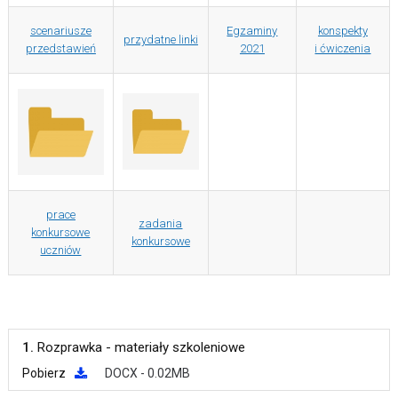
scenariusze
Egzaminy
konspekty
przydatne linki
przedstawień
2021
i ćwiczenia
prace
zadania
konkursowe
konkursowe
uczniów
1.
Rozprawka - materiały szkoleniowe
Pobierz
DOCX - 0.02MB