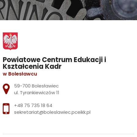
Powiatowe Centrum Edukacji i
Kształcenia Kadr
w Bolesławcu
Adres pocztowy:
59-700 Bolesławiec
ul. Tyrankiewiczów 11
+48 75 735 18 64
sekretariat@boleslawiec.pceikk.pl