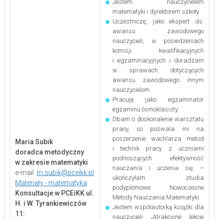
Jestem nauczycielem
matematyki i dyrektorem szkoły.
Uczestniczę, jako ekspert ds.
awansu zawodowego
nauczycieli, w posiedzeniach
komisji kwalifikacyjnych
i egzaminacyjnych i doradzam
w sprawach dotyczących
awansu zawodowego innym
nauczycielom.
Pracuję jako egzaminator
egzaminu ósmoklasisty.
Dbam o doskonalenie warsztatu
pracy, co pozwala mi na
poszerzenie wachlarza metod
Maria Subik
i technik pracy z uczniami
doradca metodyczny
podnoszących efektywność
w zakresie matematyki
nauczania i uczenia się –
e-mail:
m.subik@pceikk.pl
ukończyłam studia
Materiały - matematyka
podyplomowe Nowoczesne
Konsultacje w PCEiKK ul.
Metody Nauczania Matematyki.
H. i W. Tyrankiewiczów
Jestem współautorką książki dla
11:
nauczycieli „Atrakcyjne lekcje