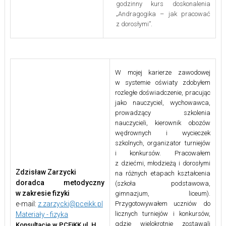
godzinny kurs doskonalenia
„Andragogika – jak pracować
z dorosłymi”.
W mojej karierze zawodowej
w systemie oświaty zdobyłem
rozległe doświadczenie, pracując
jako nauczyciel, wychowawca,
prowadzący szkolenia
nauczycieli, kierownik obozów
wędrownych i wycieczek
szkolnych, organizator turniejów
i konkursów. Pracowałem
z dziećmi, młodzieżą i dorosłymi
Zdzisław Zarzycki
na różnych etapach kształcenia
doradca metodyczny
(szkoła podstawowa,
w zakresie fizyki
gimnazjum, liceum).
e-mail:
z.zarzycki@pceikk.pl
Przygotowywałem uczniów do
licznych turniejów i konkursów,
Materiały - fizyka
gdzie wielokrotnie zostawali
Konsultacje w PCEiKK ul. H.