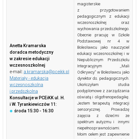
magisterskie
z przygotowaniem
pedagogicznym z edukacji
wczesnoszkolnej oraz
wychowania przedszkolnego.
Obecnie pracuję w Szkole
Podstawowej nr 4 w
Anetta Kramarska
Bolesławcu jako nauczyciel
doradca metodyczny
edukacji wczesnoszkolnej i w
w zakresie edukacji
Niepublicznym Przedszkolu
wczesnoszkolnej
Integracyjnym ,,Mali
e-mail
:
a.kramarska@pceikk.pl
Odkrywcy” w Bolesławcu jako
Materiały - edukacja
dyrektor ds. pedagogicznych.
wczesnoszkolna
Ukończyłam studia
podyplomowe z zarządzania
i przedszkolna
oświatą i oligofrenopedagikę.
Konsultacje w PCEiKK ul. H.
Jestem terapeutą integracji
i W. Tyrankiewiczów 11:
sensorycznej. Prowadzę
środa 15:30 - 16:30
zajęcia z dziećmi ze
spektrum autyzmu i innymi
niepełnosprawnościami.
Moim celem jest zapewnienie