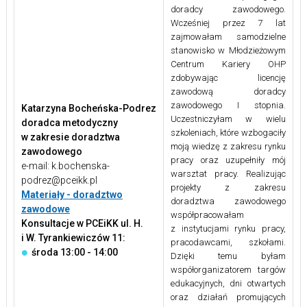
doradcy zawodowego.
Wcześniej przez 7 lat
zajmowałam samodzielne
stanowisko w Młodzieżowym
Centrum Kariery OHP
zdobywając licencję
zawodową doradcy
zawodowego I stopnia.
Katarzyna Bocheńska-Podrez
Uczestniczyłam w wielu
doradca metodyczny
szkoleniach, które wzbogaciły
w zakresie doradztwa
moją wiedzę z zakresu rynku
zawodowego
pracy oraz uzupełniły mój
e-mail: k.bochenska-
warsztat pracy. Realizując
podrez@pceikk.pl
projekty z zakresu
Materiały - doradztwo
doradztwa zawodowego
zawodowe
współpracowałam
Konsultacje w PCEiKK ul. H.
z instytucjami rynku pracy,
i W. Tyrankiewiczów 11:
pracodawcami, szkołami.
środa 13:00 - 14:00
Dzięki temu byłam
współorganizatorem targów
edukacyjnych, dni otwartych
oraz działań promujących