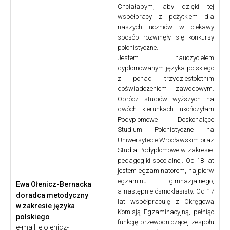
Chciałabym, aby dzięki tej
współpracy z pożytkiem dla
naszych uczniów w ciekawy
sposób rozwinęły się konkursy
polonistyczne.
Jestem nauczycielem
dyplomowanym języka polskiego
z ponad trzydziestoletnim
doświadczeniem zawodowym.
Oprócz studiów wyższych na
dwóch kierunkach ukończyłam
Podyplomowe Doskonalące
Studium Polonistyczne na
Uniwersytecie Wrocławskim oraz
Studia Podyplomowe w zakresie
pedagogiki specjalnej. Od 18 lat
jestem egzaminatorem, najpierw
egzaminu gimnazjalnego,
Ewa Ołenicz-Bernacka
a następnie ósmoklasisty. Od 17
doradca metodyczny
lat współpracuję z Okręgową
w zakresie języka
Komisją Egzaminacyjną, pełniąc
polskiego
funkcję przewodniczącej zespołu
e-mail: e.olenicz-