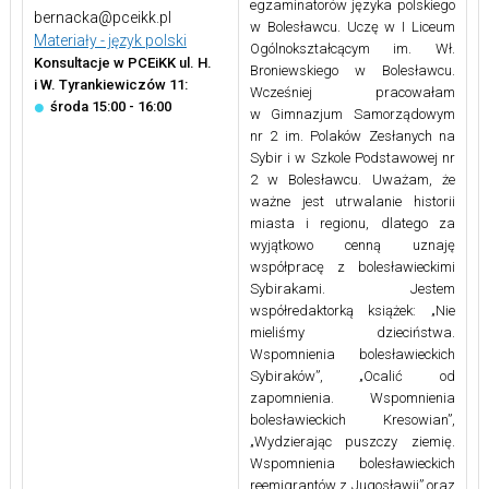
egzaminatorów języka polskiego
bernacka@pceikk.pl
w Bolesławcu. Uczę w I Liceum
Materiały - język polski
Ogólnokształcącym im. Wł.
Konsultacje w PCEiKK ul. H.
Broniewskiego w Bolesławcu.
i W. Tyrankiewiczów 11:
Wcześniej pracowałam
środa 15:00 - 16:00
w Gimnazjum Samorządowym
nr 2 im. Polaków Zesłanych na
Sybir i w Szkole Podstawowej nr
2 w Bolesławcu. Uważam, że
ważne jest utrwalanie historii
miasta i regionu, dlatego za
wyjątkowo cenną uznaję
współpracę z bolesławieckimi
Sybirakami. Jestem
współredaktorką książek: „Nie
mieliśmy dzieciństwa.
Wspomnienia bolesławieckich
Sybiraków”, „Ocalić od
zapomnienia. Wspomnienia
bolesławieckich Kresowian”,
„Wydzierając puszczy ziemię.
Wspomnienia bolesławieckich
reemigrantów z Jugosławii” oraz