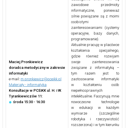
zawodowe przedmioty
informatyczne, ponieważ
silnie powiązane są z moimi
osobistymi
zainteresowaniami (systemy
operacyjne, bazy danych,
programowanie).
Aktualnie pracuję w placówce
kształcenia specjalnego,
gdzie również rozwijam
Maciej Pronkiewicz
swoje zainteresowania
doradca metodyczny w zakresie
związane z informatyką –
informatyki
tym razem jest to
e-mail
:
m.pronkiewicz@pceikk.pl
zastosowanie informatyki
Materiały - informatyka
w kształceniu osób
Konsultacje w PCEiKK ul. H. i W.
niepełnosprawnych
Tyrankiewiczów 11:
intelektualnie. Fascynują mnie
środa 15:30 - 16:30
nowoczesne technologie
w edukacji w każdym
wymiarze (szczególnie
robotyka i rzeczywistość
rozszerzona) i w tym kierunku