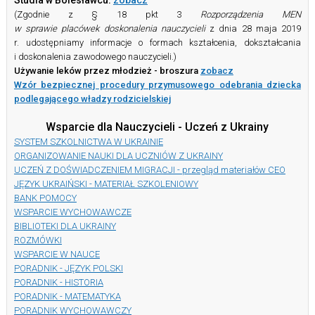
Studia w Bolesławcu:
zobacz
(Zgodnie z § 18 pkt 3
Rozporządzenia MEN
w sprawie placówek doskonalenia nauczycieli
z dnia 28 maja 2019
r. udostępniamy informacje o formach kształcenia, dokształcania
i doskonalenia zawodowego nauczycieli.)
Używanie leków przez młodzież - broszura
zobacz
Wzór bezpiecznej procedury przymusowego odebrania dziecka
podlegającego władzy rodzicielskiej
Wsparcie dla Nauczycieli -
Uczeń z Ukrainy
SYSTEM SZKOLNICTWA W UKRAINIE
ORGANIZOWANIE NAUKI DLA UCZNIÓW Z UKRAINY
UCZEŃ Z DOŚWIADCZENIEM MIGRACJI - przegląd materiałów CEO
JĘZYK UKRAIŃSKI - MATERIAŁ SZKOLENIOWY
BANK POMOCY
WSPARCIE WYCHOWAWCZE
BIBLIOTEKI DLA UKRAINY
ROZMÓWKI
WSPARCIE W NAUCE
PORADNIK - JĘZYK POLSKI
PORADNIK - HISTORIA
PORADNIK - MATEMATYKA
PORADNIK WYCHOWAWCZY