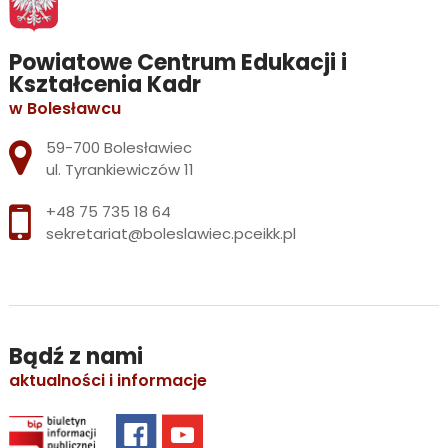
Powiatowe Centrum Edukacji i
Kształcenia Kadr
w Bolesławcu
Adres pocztowy:
59-700 Bolesławiec
ul. Tyrankiewiczów 11
+48 75 735 18 64
sekretariat@boleslawiec.pceikk.pl
Bądź z nami
aktualności i informacje