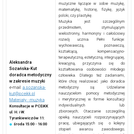
muzyczne łączące w sobie muzykę,
matematykę, historię, fizykę, język
polski, czy plastykę.
Muzyka jest szczególnym
przedmiotem, stymulującym
wielostronny, harmonijny i całościowy
rozwój ucznia. Pełni funkcje:
wychowawczą, poznawczą,
kształcącą, kompensacyjno-
terapeutyczną, estetyczną, integrującej,
Aleksandra
kreacyjną, przyczynia się do
Sozańska-Kut
kształtowania osobowości młodego
doradca metodyczny
człowieka. Dlatego też zadaniami,
w zakresie muzyki
które chcę realizować jako doradca
e-mail:
a.sozanska-
metodyczny są: Udzielanie
nauczycielom pomocy metodycznej
kut@pceikk.pl
i merytorycznej w formie konsultacji
Materiały - muzyka
indywidualnych lub
Konsultacje w PCEiKK
zbiorowych; Otaczanie szczególną
ul. H. i W.
opieką nauczycieli rozpoczynających
Tyrankiewiczów 11:
pracę, ubiegających się o kolejny
środa 15:00 - 16:00
stopień awansu zawodowego;