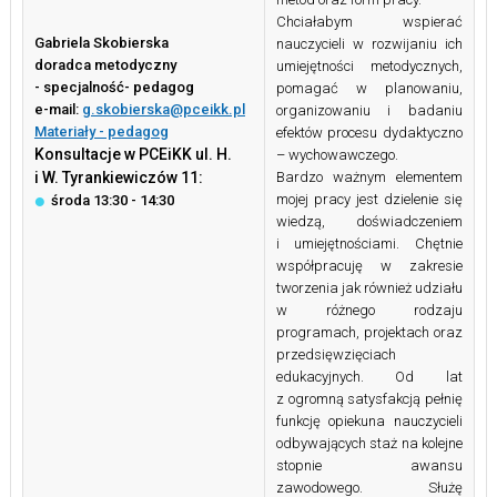
Chciałabym wspierać
Gabriela Skobierska
nauczycieli w rozwijaniu ich
doradca metodyczny
umiejętności metodycznych,
- specjalność- pedagog
pomagać w planowaniu,
e-mail:
g.skobierska@pceikk.pl
organizowaniu i badaniu
Materiały - pedagog
efektów procesu dydaktyczno
Konsultacje w PCEiKK ul. H.
– wychowawczego.
i W. Tyrankiewiczów 11:
Bardzo ważnym elementem
mojej pracy jest dzielenie się
środa 13:30 - 14:30
wiedzą, doświadczeniem
i umiejętnościami. Chętnie
współpracuję w zakresie
tworzenia jak również udziału
w różnego rodzaju
programach, projektach oraz
przedsięwzięciach
edukacyjnych. Od lat
z ogromną satysfakcją pełnię
funkcję opiekuna nauczycieli
odbywających staż na kolejne
stopnie awansu
zawodowego. Służę