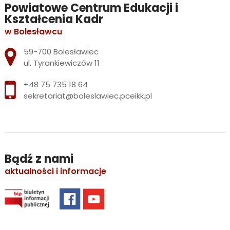
Powiatowe Centrum Edukacji i
Kształcenia Kadr
w Bolesławcu
Adres pocztowy:
59-700 Bolesławiec
ul. Tyrankiewiczów 11
+48 75 735 18 64
sekretariat@boleslawiec.pceikk.pl
Bądź z nami
aktualności i informacje