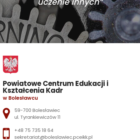
uczenie innych”
Powiatowe Centrum Edukacji i
Kształcenia Kadr
w Bolesławcu
Adres pocztowy:
59-700 Bolesławiec
ul. Tyrankiewiczów 11
+48 75 735 18 64
sekretariat@boleslawiec.pceikk.pl